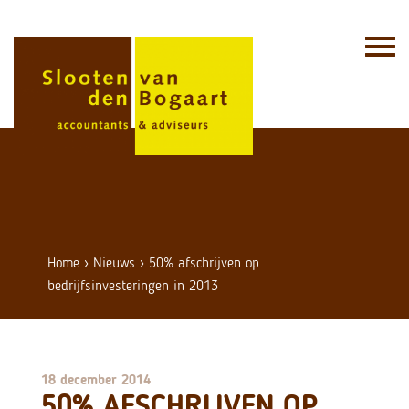
Skip
to
content
Home
›
Nieuws
›
50% afschrijven op
bedrijfsinvesteringen in 2013
18 december 2014
50% AFSCHRIJVEN OP