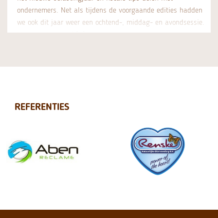
ondernemers. Net als tijdens de voorgaande edities hadden
we ook dit jaar weer een ochtend-, middag- en avondsessie.
Maar op de een of […]
REFERENTIES