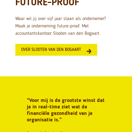
FUTURE-PROOF
Waar wil jij over vijf jaar staan als ondernemer?
Maak je onderneming future-proof. Met
accountantskantoor Slooten van den Bogaart.
OVER SLOOTEN VAN DEN BOGAART
lke week
“Voor mij is de grootste winst dat
“Goede adv
 aan de
je in real-time ziet wat de
vriendscha
we met een
financiële gezondheid van je
Een fool-pr
organisatie is.”
administrat
tijdwinst.”