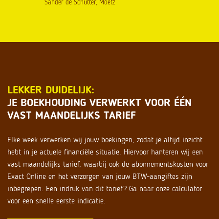
ame
Sander de Schutter, Moetz
Daan Degen, co
LEKKER DUIDELIJK:
JE BOEKHOUDING VERWERKT VOOR ÉÉN
VAST MAANDELIJKS TARIEF
Elke week verwerken wij jouw boekingen, zodat je altijd inzicht
hebt in je actuele financiële situatie. Hiervoor hanteren wij een
vast maandelijks tarief, waarbij ook de abonnementskosten voor
Exact Online en het verzorgen van jouw BTW-aangiftes zijn
inbegrepen. Een indruk van dit tarief? Ga naar onze calculator
voor een snelle eerste indicatie.