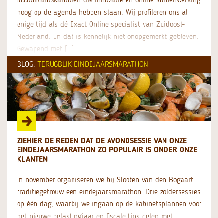
hoog op de agenda hebben staan. Wij profileren ons al
enige tijd als dé Exact Online specialist van Zuidoost-
Nederland. En dat is kennelijk niet onopgemerkt gebleven.
Gewapend met […]
BLOG:
TERUGBLIK EINDEJAARSMARATHON
ZIEHIER DE REDEN DAT DE AVONDSESSIE VAN ONZE
EINDEJAARSMARATHON ZO POPULAIR IS ONDER ONZE
KLANTEN
In november organiseren we bij Slooten van den Bogaart
traditiegetrouw een eindejaarsmarathon. Drie zoldersessies
op één dag, waarbij we ingaan op de kabinetsplannen voor
het nieuwe belastingjaar en fiscale tips delen met