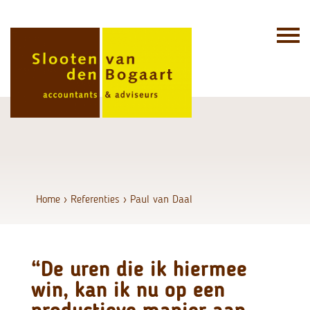
Skip
to
content
Home
›
Referenties
›
Paul van Daal
“De uren die ik hiermee
win, kan ik nu op een