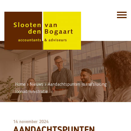
Skip
to
content
Home
›
Nieuws
›
Aandachtspunten jaarafsluiting
loonadministratie
14 november 2024
AANDACHTSPUNTEN