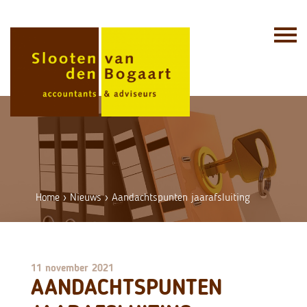
Skip
to
content
Home
›
Nieuws
›
Aandachtspunten jaarafsluiting
11 november 2021
AANDACHTSPUNTEN