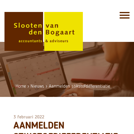
Skip
to
content
Home
›
Nieuws
›
Aanmelden stikstofdifferentiatie
3 februari 2022
AANMELDEN