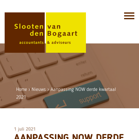
Skip
to
content
Home
›
Nieuws
›
Aanpassing NOW derde kwartaal
2021
1 juli 2021
AANPASSING NOW DERDE