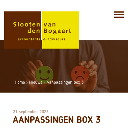
Skip
to
content
Home
›
Nieuws
›
Aanpassingen box 3
21 september 2023
AANPASSINGEN BOX 3