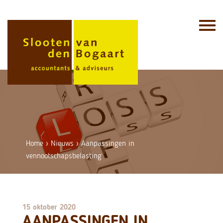
Skip
to
content
Home
›
Nieuws
›
Aanpassingen in
vennootschapsbelasting
15 oktober 2020
AANPASSINGEN IN