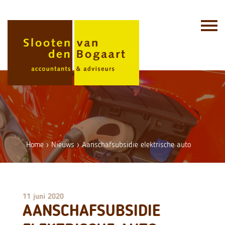
Skip
to
content
Home
›
Nieuws
›
Aanschafsubsidie elektrische auto
11 juni 2020
AANSCHAFSUBSIDIE