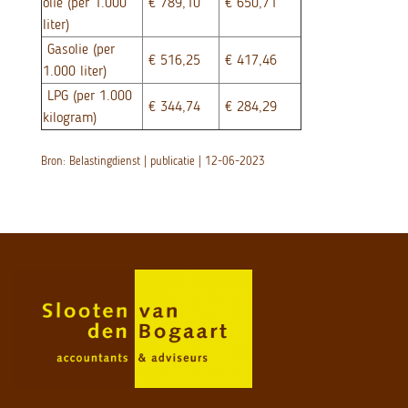
olie (per 1.000
€ 789,10
€ 650,71
liter)
Gasolie (per
€ 516,25
€ 417,46
1.000 liter)
LPG (per 1.000
€ 344,74
€ 284,29
kilogram)
Bron: Belastingdienst | publicatie | 12-06-2023