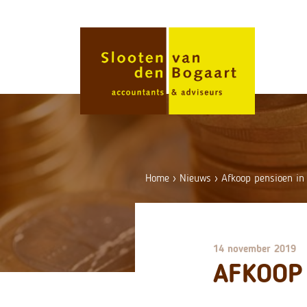
Skip
to
content
Home
›
Nieuws
›
Afkoop pensioen in
14 november 2019
AFKOOP 