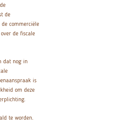
wde
st de
n de commerciële
over de fiscale
m dat nog in
cale
oenaanspraak is
jkheid om deze
rplichting.
ald te worden.