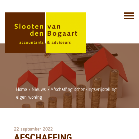
Skip
to
content
Home
›
Nieuws
›
Afschaffing schenkingsvrijstelling
eigen woning
22 september 2022
AFSCHAFFING