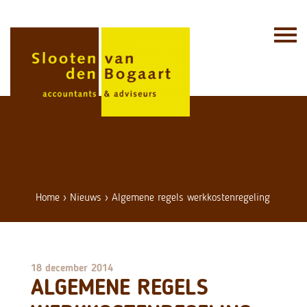
Skip
to
content
Home
›
Nieuws
›
Algemene regels werkkostenregeling
18 december 2014
ALGEMENE REGELS