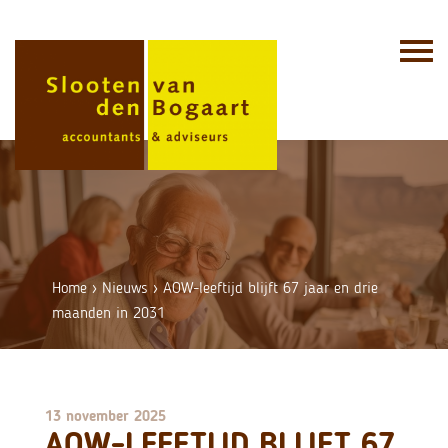
Skip
to
content
Home
›
Nieuws
›
AOW-leeftijd blijft 67 jaar en drie
maanden in 2031
13 november 2025
AOW-LEEFTIJD BLIJFT 67