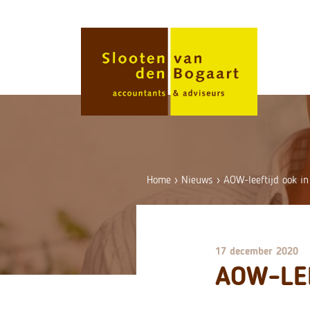
Skip
to
content
Home
›
Nieuws
›
AOW-leeftijd ook i
17 december 2020
AOW-LEE