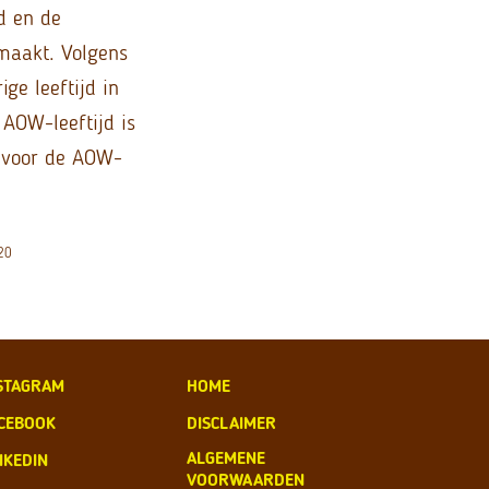
d en de
maakt. Volgens
ge leeftijd in
AOW-leeftijd is
d voor de AOW-
020
STAGRAM
HOME
CEBOOK
DISCLAIMER
ALGEMENE
NKEDIN
VOORWAARDEN