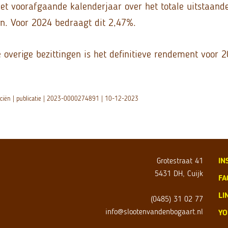
et voorafgaande kalenderjaar over het totale uitstaan
n. Voor 2024 bedraagt dit 2,47%.
 overige bezittingen is het definitieve rendement voor 
anciën | publicatie | 2023-0000274891 | 10-12-2023
Grotestraat 41
IN
5431 DH, Cuijk
FA
LI
(0485) 31 02 77
info@slootenvandenbogaart.nl
YO