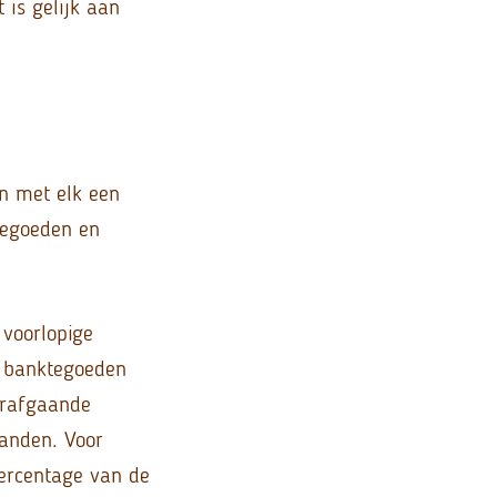
is gelijk aan
n met elk een
ktegoeden en
voorlopige
r banktegoeden
orafgaande
anden. Voor
ercentage van de