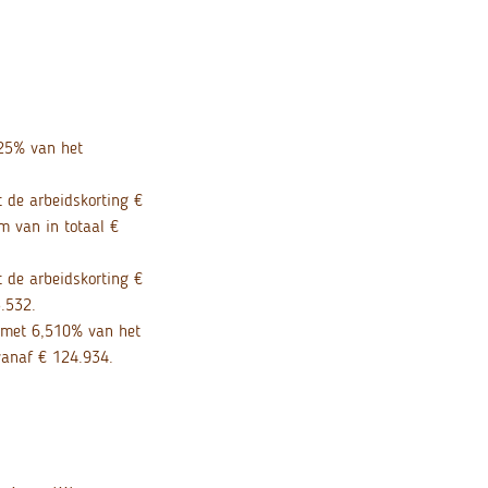
425% van het
 de arbeidskorting €
 van in totaal €
 de arbeidskorting €
.532.
 met 6,510% van het
vanaf € 124.934.