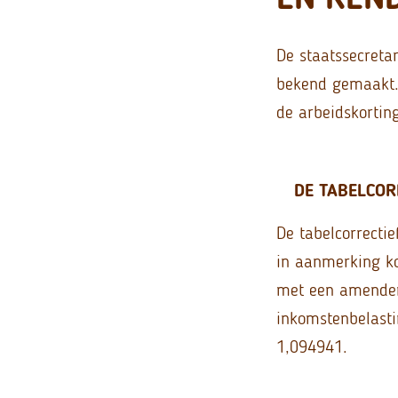
De staatssecreta
bekend gemaakt. 
de arbeidskortin
DE TABELCOR
De tabelcorrecti
in aanmerking k
met een amendem
inkomstenbelasti
1,094941.