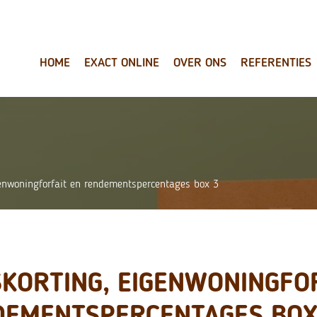
HOME
EXACT ONLINE
OVER ONS
REFERENTIES
genwoningforfait en rendementspercentages box 3
SKORTING, EIGENWONINGFO
DEMENTSPERCENTAGES BOX