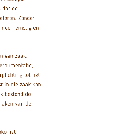
s dat de
eteren. Zonder
n een ernstig en
n een zaak,
eralimentatie,
plichting tot het
t in die zaak kon
ak bestond de
 maken van de
enkomst