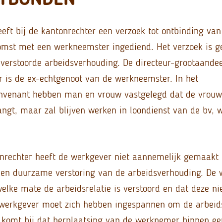
eft bij de kantonrechter een verzoek tot ontbinding van
mst met een werkneemster ingediend. Het verzoek is g
verstoorde arbeidsverhouding. De directeur-grootaande
 is de ex-echtgenoot van de werkneemster. In het
onvenant hebben man en vrouw vastgelegd dat de vrou
angt, maar zal blijven werken in loondienst van de bv
nrechter heeft de werkgever niet aannemelijk gemaakt 
 en duurzame verstoring van de arbeidsverhouding. De 
welke mate de arbeidsrelatie is verstoord en dat deze ni
e werkgever moet zich hebben ingespannen om de arbeid
 komt bij dat herplaatsing van de werknemer binnen een