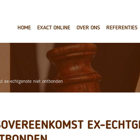
HOME
EXACT ONLINE
OVER ONS
REFERENTIES
t ex-echtgenote niet ontbonden
SOVEREENKOMST EX-ECHTG
NTBONDEN