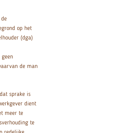
 de
egrond op het
elhouder (dga)
w geen
, waarvan de man
dat sprake is
werkgever dient
et meer te
sverhouding te
 redelijke