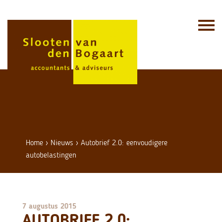
Skip
to
content
Home
›
Nieuws
›
Autobrief 2.0: eenvoudigere
autobelastingen
7 augustus 2015
AUTOBRIEF 2.0: