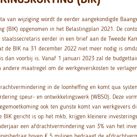
ta van wijziging wordt de eerder aangekondigde Baang
ing (BIK) opgenomen in het Belastingplan 2021. De cont
e staatssecretaris eerder in een brief aan de Tweede Ka
at de BIK na 31 december 2022 niet meer nodig is omd
is dan voorbij is. Vanaf 1 januari 2023 zal de budgetta
n andere maatregel om de werkgeverskosten te verlagen
drachtvermindering in de loonheffing en komt qua syste
dering speur- en ontwikkelingswerk (WBSO). Deze vorm
tegemoetkoming ook ten gunste komt van werkgevers di
BIK gericht is op het mkb, krijgen kleinere investering
nderjaar een afdrachtvermindering van 3% van het inve
ringsbedrag boven € 5 miljoen bedraagt de afdrachtve