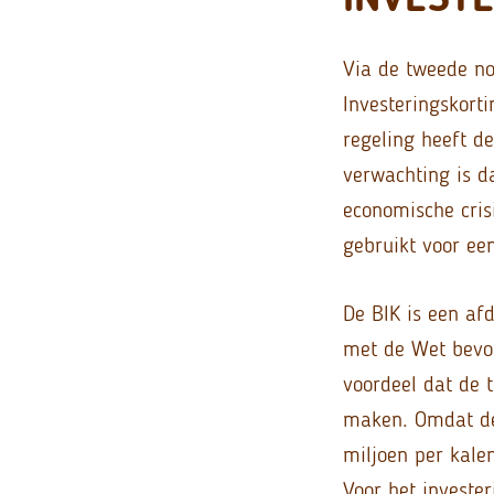
Via de tweede no
Investeringskort
regeling heeft d
verwachting is d
economische cris
gebruikt voor ee
De BIK is een af
met de Wet bevor
voordeel dat de 
maken. Omdat de 
miljoen per kale
Voor het investe