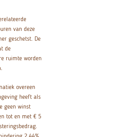
erelateerde
ouren van deze
mer geschetst. De
at de
ire ruimte worden
.
matiek overeen
geving heeft als
e geen winst
en tot en met € 5
steringsbedrag.
rmindering 2,44%