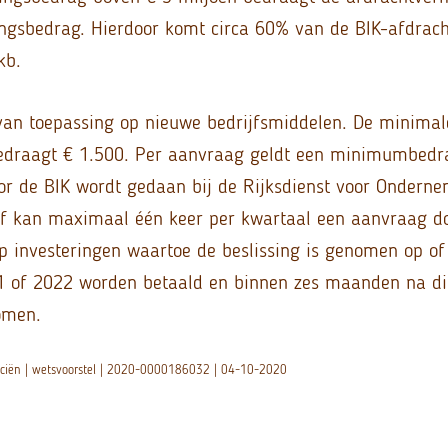
ingsbedrag. Hierdoor komt circa 60% van de BIK-afdrac
kb.
 van toepassing op nieuwe bedrijfsmiddelen. De minimal
bedraagt € 1.500. Per aanvraag geldt een minimumbedr
or de BIK wordt gedaan bij de Rijksdienst voor Ondern
jf kan maximaal één keer per kwartaal een aanvraag do
p investeringen waartoe de beslissing is genomen op of
1 of 2022 worden betaald en binnen zes maanden na die
omen.
anciën | wetsvoorstel | 2020-0000186032 | 04-10-2020