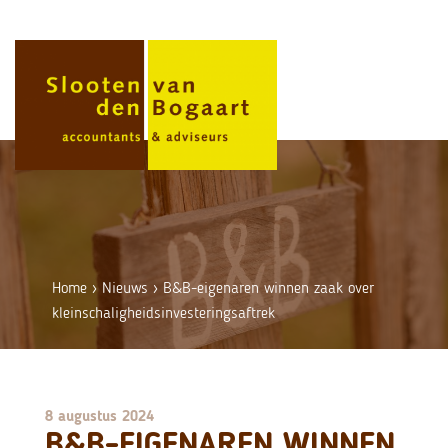
Skip
to
content
Home
›
Nieuws
›
B&B-eigenaren winnen zaak over
kleinschaligheidsinvesteringsaftrek
8 augustus 2024
B&B-EIGENAREN WINNEN