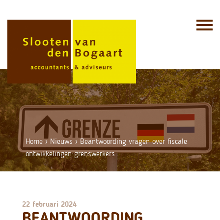
Skip
to
content
Home
›
Nieuws
›
Beantwoording vragen over fiscale
ontwikkelingen grenswerkers
22 februari 2024
BEANTWOORDING