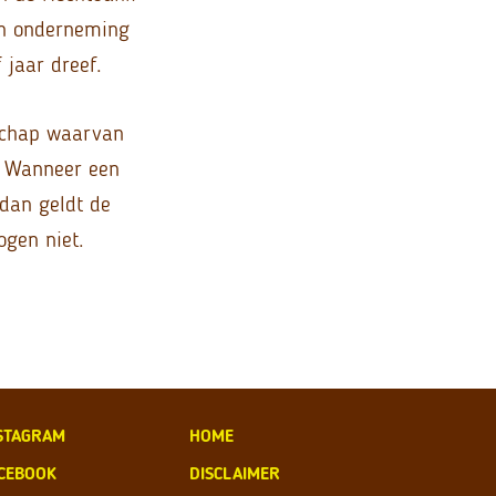
en onderneming
 jaar dreef.
tschap waarvan
. Wanneer een
 dan geldt de
ogen niet.
STAGRAM
HOME
CEBOOK
DISCLAIMER