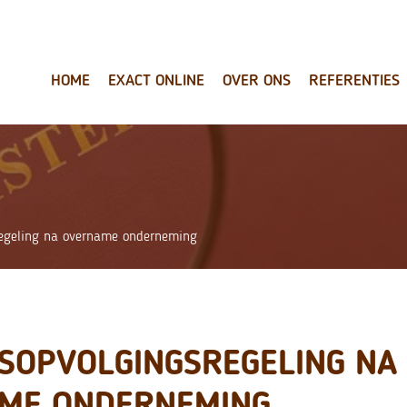
HOME
EXACT ONLINE
OVER ONS
REFERENTIES
regeling na overname onderneming
FSOPVOLGINGSREGELING NA
ME ONDERNEMING