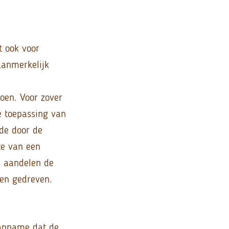
t ook voor
aanmerkelijk
oen. Voor zover
e toepassing van
 de door de
te van een
n aandelen de
en gedreven.
aanname dat de