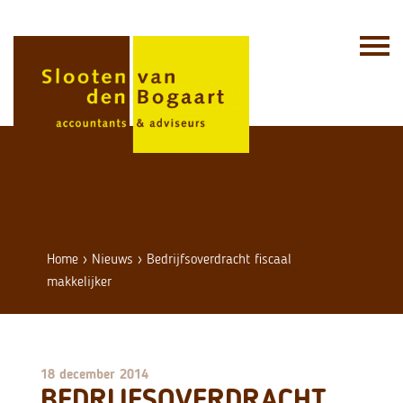
Skip
to
content
Home
›
Nieuws
›
Bedrijfsoverdracht fiscaal
makkelijker
18 december 2014
BEDRIJFSOVERDRACHT