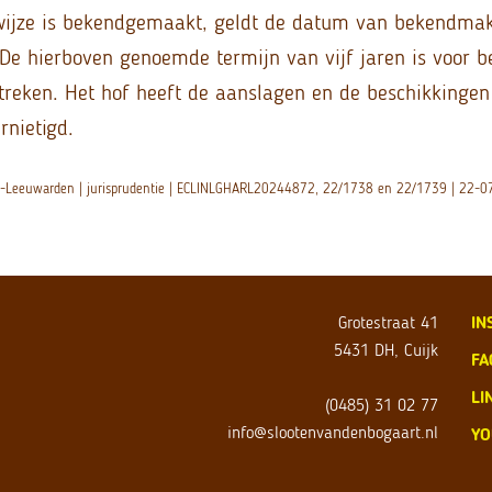
wijze is bekendgemaakt, geldt de datum van bekendma
. De hierboven genoemde termijn van vijf jaren is voor 
treken. Het hof heeft de aanslagen en de beschikkingen
rnietigd.
m-Leeuwarden | jurisprudentie | ECLINLGHARL20244872, 22/1738 en 22/1739 | 22-
Grotestraat 41
IN
5431 DH, Cuijk
FA
LI
(0485) 31 02 77
info@slootenvandenbogaart.nl
YO