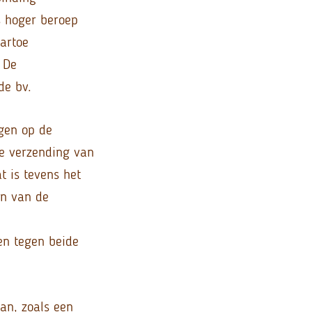
 hoger beroep
artoe
 De
de bv.
gen op de
de verzending van
t is tevens het
en van de
en tegen beide
an, zoals een