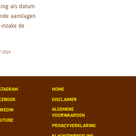
king als datum
beide aanslagen
 inzake de
07-2024
STAGRAM
HOME
CEBOOK
DISCLAIMER
ALGEMENE
NKEDIN
VOORWAARDEN
UTUBE
PRIVACYVERKLARING
KLACHTENREGELING