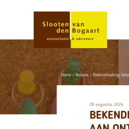
Skip
to
content
Home
›
Nieuws
›
Bekendmaking bela
29 augustus 2024
BEKEND
AAN ON