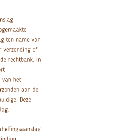
anslag
 opgemaakte
lag ten name van
r verzending of
 de rechtbank. In
rt
g van het
erzonden aan de
huldige. Deze
lag.
aheffingsaanslag
binding