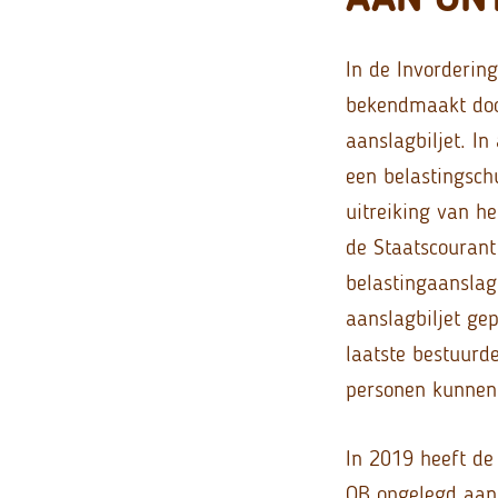
In de Invorderin
bekendmaakt door
aanslagbiljet. I
een belastingsch
uitreiking van he
de Staatscourant
belastingaanslag
aanslagbiljet ge
laatste bestuurd
personen kunnen 
In 2019 heeft de
OB opgelegd aan 