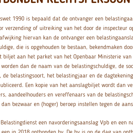
gswet 1990 is bepaald dat de ontvanger een belastinga
 verzending of uitreiking van het door de inspecteur
n afwijking hiervan kan de ontvanger een belastingaans
uldige, die is opgehouden te bestaan, bekendmaken doo
t biljet aan het parket van het Openbaar Ministerie van
 worden dan de naam van de belastingschuldige, de soo
, de belastingsoort, het belastingjaar en de dagtekenin
publiceerd. Een kopie van het aanslagbiljet wordt dan v
ers, aandeelhouders en vereffenaars van de belastingsc
dan bezwaar en (hoger) beroep instellen tegen de aans
 Belastingdienst een navorderingsaanslag Vpb en een n
een in 2018 ontbonden bv. De bv is op de dag van ont