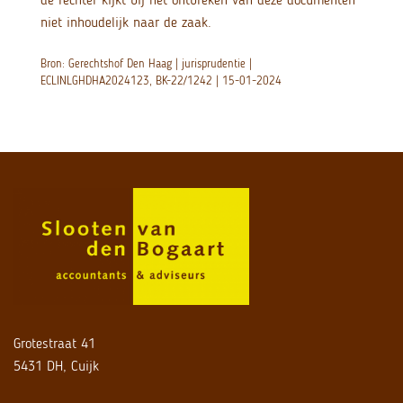
niet inhoudelijk naar de zaak.
Bron: Gerechtshof Den Haag | jurisprudentie |
ECLINLGHDHA2024123, BK-22/1242 | 15-01-2024
Grotestraat 41
5431 DH, Cuijk