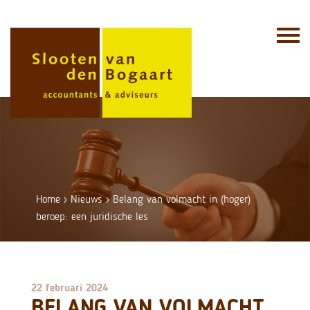
Skip
to
content
Home
›
Nieuws
›
Belang van volmacht in (hoger)
beroep: een juridische les
22 februari 2024
BELANG VAN VOLMACHT