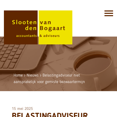
Skip
to
content
Home
›
Nieuws
›
Belastingadviseur niet
aansprakelijk voor gemiste bezwaartermijn
15 mei 2025
BELASTINGADVISEUR