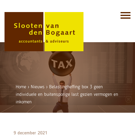
Skip
to
content
Home
›
Nieuws
›
Belastingheffing box 3 geen
individuele en buitensporige last gezien vermogen en
inkomen
9 december 2021