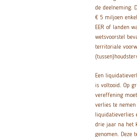
de deelneming. De
€ 5 miljoen enke
EER of landen wa
wetsvoorstel bev
territoriale voo
(tussen)houdster
Een liquidatieve
is voltooid. Op 
vereffening moet
verlies te nemen
liquidatieverlie
drie jaar na het
genomen. Deze t