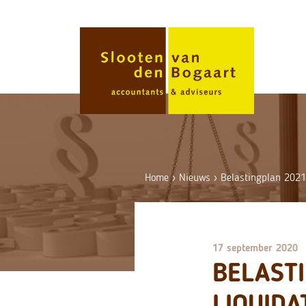
Skip
to
content
Home
›
Nieuws
›
Belastingplan 2021:
17 september 2020
BELAST
LIQUIDA