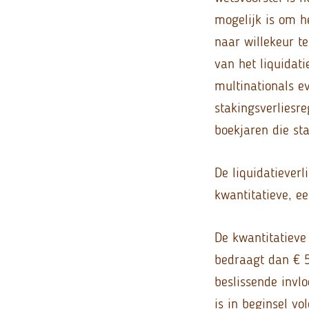
mogelijk is om h
naar willekeur t
van het liquidati
multinationals e
stakingsverliesr
boekjaren die st
De liquidatiever
kwantitatieve, e
De kwantitatieve
bedraagt dan € 5
beslissende invl
is in beginsel v