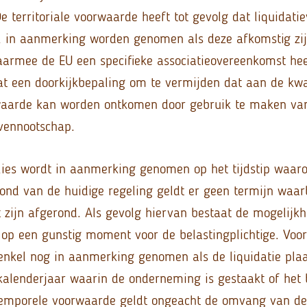
 territoriale voorwaarde heeft tot gevolg dat liquidati
l in aanmerking worden genomen als deze afkomstig zij
armee de EU een specifieke associatieovereenkomst hee
at een doorkijkbepaling om te vermijden dat aan de kwa
rwaarde kan worden ontkomen door gebruik te maken va
vennootschap.
rlies wordt in aanmerking genomen op het tijdstip waar
grond van de huidige regeling geldt er geen termijn waa
 zijn afgerond. Als gevolg hiervan bestaat de mogelijk
 op een gunstig moment voor de belastingplichtige. Voo
s enkel nog in aanmerking genomen als de liquidatie pla
 kalenderjaar waarin de onderneming is gestaakt of het b
emporele voorwaarde geldt ongeacht de omvang van de