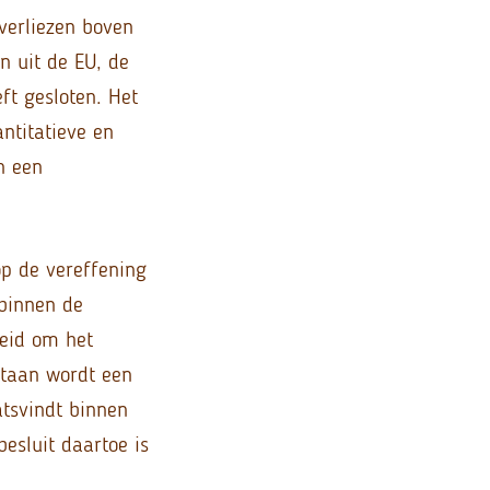
everliezen boven
n uit de EU, de
ft gesloten. Het
ntitatieve en
n een
op de vereffening
rbinnen de
heid om het
rtaan wordt een
atsvindt binnen
esluit daartoe is