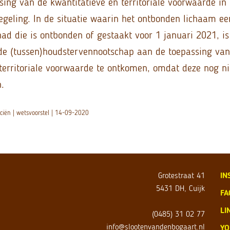
sing van de kwantitatieve en territoriale voorwaarde in
sregeling. In de situatie waarin het ontbonden lichaam e
 had die is ontbonden of gestaakt voor 1 januari 2021, i
de (tussen)houdstervennootschap aan de toepassing van
 territoriale voorwaarde te ontkomen, omdat deze nog ni
.
nciën | wetsvoorstel | 14-09-2020
Grotestraat 41
IN
5431 DH, Cuijk
FA
LI
(0485) 31 02 77
info@slootenvandenbogaart.nl
YO