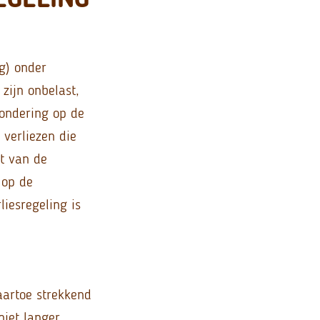
g) onder
zijn onbelast,
zondering op de
 verliezen die
t van de
 op de
liesregeling is
aartoe strekkend
niet langer