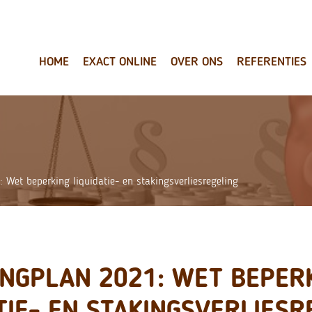
HOME
EXACT ONLINE
OVER ONS
REFERENTIES
 Wet beperking liquidatie- en stakingsverliesregeling
INGPLAN 2021: WET BEPER
TIE- EN STAKINGSVERLIESR