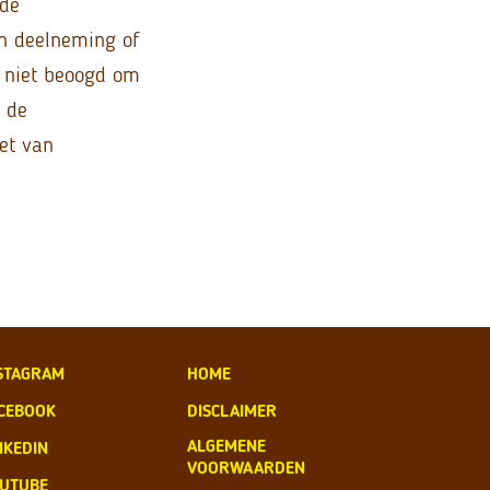
 de
en deelneming of
s niet beoogd om
 de
et van
STAGRAM
HOME
CEBOOK
DISCLAIMER
ALGEMENE
NKEDIN
VOORWAARDEN
UTUBE