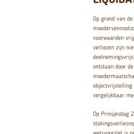
Op grond van de 
moedervennootsc
voorwaarden vrij
verliezen zijn ni
deelnemingsvrijst
ontstaan door de
moedermaatschapp
objectvrijstellin
vergelijkbaar met
Op Prinsjesdag 2
stakingsverliesr
wetsvoorstel is 