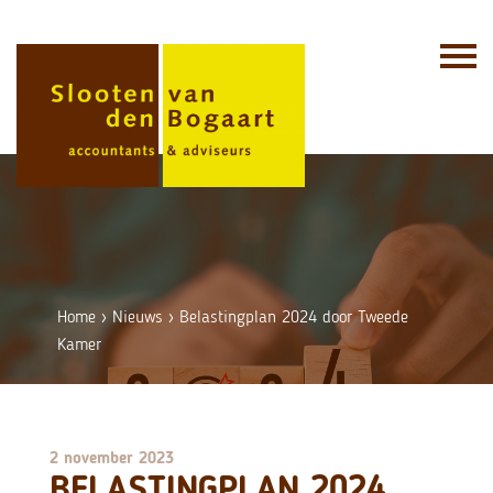
Skip
to
content
Home
›
Nieuws
›
Belastingplan 2024 door Tweede
Kamer
2 november 2023
BELASTINGPLAN 2024