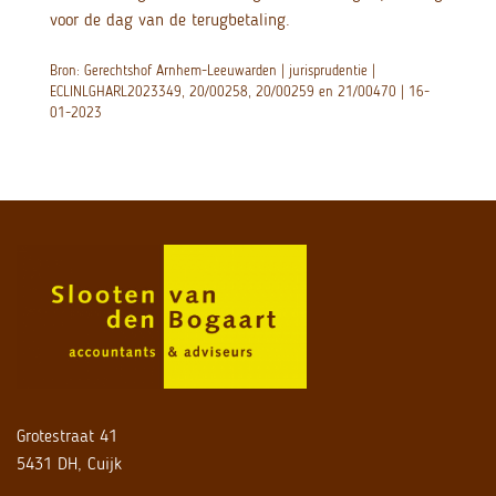
voor de dag van de terugbetaling.
Bron: Gerechtshof Arnhem-Leeuwarden | jurisprudentie |
ECLINLGHARL2023349, 20/00258, 20/00259 en 21/00470 | 16-
01-2023
Grotestraat 41
5431 DH, Cuijk