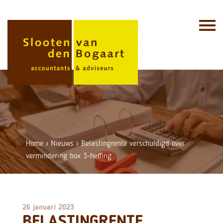
Skip
to
content
Home
›
Nieuws
›
Belastingrente verschuldigd over
vermindering box 3-heffing
26 januari 2023
BELASTINGRENTE