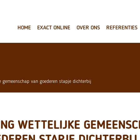
HOME
EXACT ONLINE
OVER ONS
REFERENTIES
ke gemeenschap van goederen stapje dichterbij
ING WETTELIJKE GEMEENS
DEREN STAPJE DICHTERBIJ