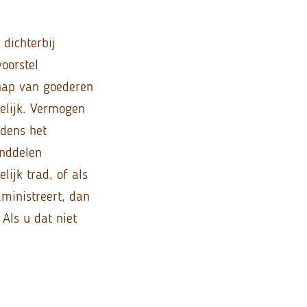
dichterbij
oorstel
hap van goederen
elijk. Vermogen
jdens het
anddelen
ijk trad, of als
dministreert, dan
Als u dat niet