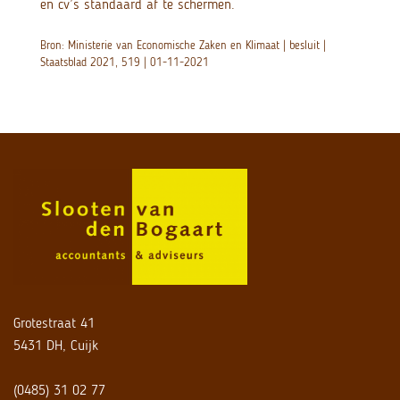
en cv’s standaard af te schermen.
Bron: Ministerie van Economische Zaken en Klimaat | besluit |
Staatsblad 2021, 519 | 01-11-2021
Grotestraat 41
5431 DH, Cuijk
(0485) 31 02 77