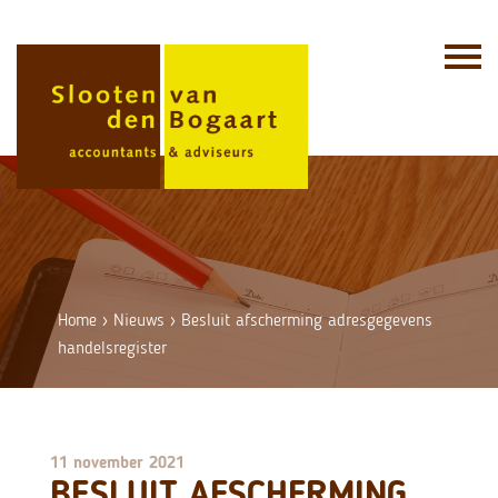
Skip
to
content
Home
›
Nieuws
›
Besluit afscherming adresgegevens
handelsregister
11 november 2021
BESLUIT AFSCHERMING