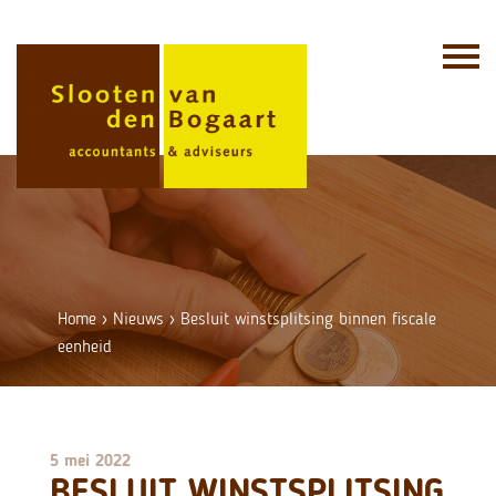
Skip
to
content
Home
›
Nieuws
›
Besluit winstsplitsing binnen fiscale
eenheid
5 mei 2022
BESLUIT WINSTSPLITSING