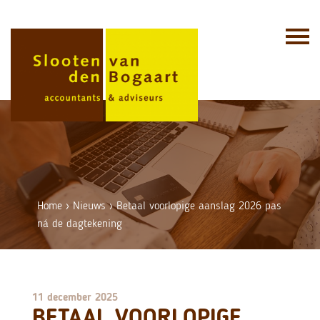
Skip
to
content
Home
›
Nieuws
›
Betaal voorlopige aanslag 2026 pas
ná de dagtekening
11 december 2025
BETAAL VOORLOPIGE