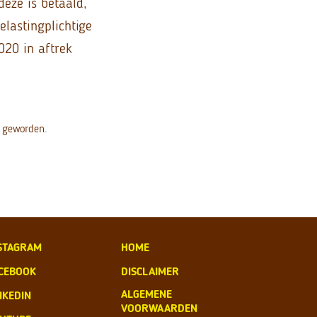
eze is betaald,
elastingplichtige
020 in aftrek
s geworden.
STAGRAM
HOME
CEBOOK
DISCLAIMER
ALGEMENE
NKEDIN
VOORWAARDEN