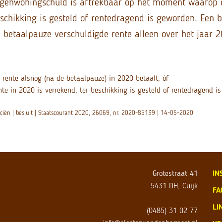
igenwoningschuld is aftrekbaar op het moment waarop d
schikking is gesteld of rentedragend is geworden. Een b
e betaalpauze verschuldigde rente alleen over het jaar 2
e rente alsnog (na de betaalpauze) in 2020 betaalt, óf
nte in 2020 is verrekend, ter beschikking is gesteld of rentedragend i
nciën | besluit | Staatscourant 2020, 26069, nr. 2020-85139 | 14-05-2020
Grotestraat 41
IN
5431 DH, Cuijk
FA
LI
(0485) 31 02 77