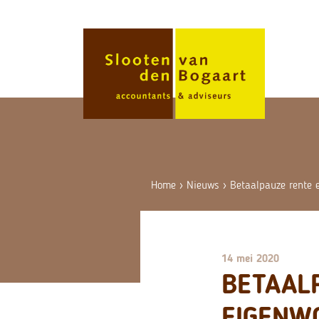
Skip
to
content
Home
›
Nieuws
›
Betaalpauze rente 
14 mei 2020
BETAAL
EIGENW