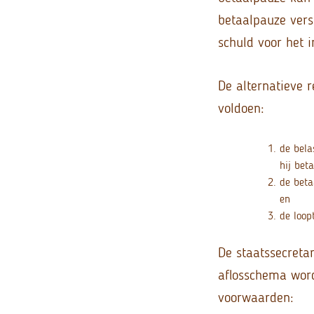
betaalpauze vers
schuld voor het i
De alternatieve 
voldoen:
de bela
hij bet
de beta
en
de loop
De staatssecreta
aflosschema wor
voorwaarden: