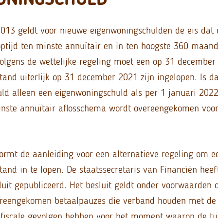
2013 geldt voor nieuwe eigenwoningschulden de eis dat 
ptijd ten minste annuïtair en in ten hoogste 360 maand
Volgens de wettelijke regeling moet een op 31 decembe
tand uiterlijk op 31 december 2021 zijn ingelopen. Is da
huld alleen een eigenwoningschuld als per 1 januari 2022
nste annuïtair aflosschema wordt overeengekomen voor
vormt de aanleiding voor een alternatieve regeling om 
tand in te lopen. De staatssecretaris van Financiën hee
uit gepubliceerd. Het besluit geldt onder voorwaarden o
ereengekomen betaalpauzes die verband houden met de c
fiscale gevolgen hebben voor het moment waarop de ti