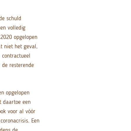
de schuld
en volledig
r 2020 opgelopen
t niet het geval,
 contractueel
 de resterende
een opgelopen
ft daartoe een
ok voor al vóór
oronacrisis. Een
jdens de