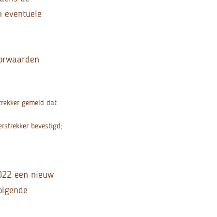
n eventuele
oorwaarden
strekker gemeld dat
erstrekker bevestigd;
2022 een nieuw
olgende