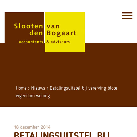
Skip
to
content
Home
›
Nieuws
›
Betalingsuitstel bij vererving blote
eigendom woning
18 december 2014
BETALINGSUITSTEL BIJ