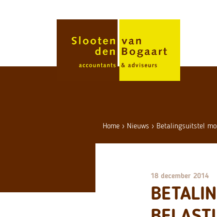
Skip
to
content
Home
›
Nieuws
›
Betalingsuitstel mo
18 december 2014
BETALIN
BELAST