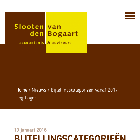
Skip
to
content
Home
›
Nieuws
›
Bijtellingscategorieën vanaf 2017
nog hoger
19 januari 2016
BIJTELLINGSCATEGORIEËN