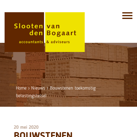
Skip
to
content
Home
›
Nieuws
›
Bouwstenen toekomstig
belastingstelsel
20 mei 2020
BOUWSTENEN