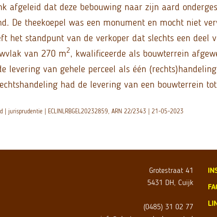
nk afgeleid dat deze bebouwing naar zijn aard onderge
d. De theekoepel was een monument en mocht niet ver
ft het standpunt van de verkoper dat slechts een deel v
2
uwvlak van 270 m
, kwalificeerde als bouwterrein afgew
e levering van gehele perceel als één (rechts)handelin
echtshandeling had de levering van een bouwterrein tot
nd | jurisprudentie | ECLINLRBGEL20232859, ARN 22/2343 | 21-05-2023
Grotestraat 41
IN
5431 DH, Cuijk
FA
LI
(0485) 31 02 77