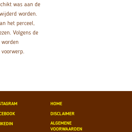
schikt was aan de
wijderd worden.
an het perceel,
ezen. Volgens de
g worden
 voorwerp.
STAGRAM
HOME
CEBOOK
DISCLAIMER
ALGEMENE
NKEDIN
VOORWAARDEN