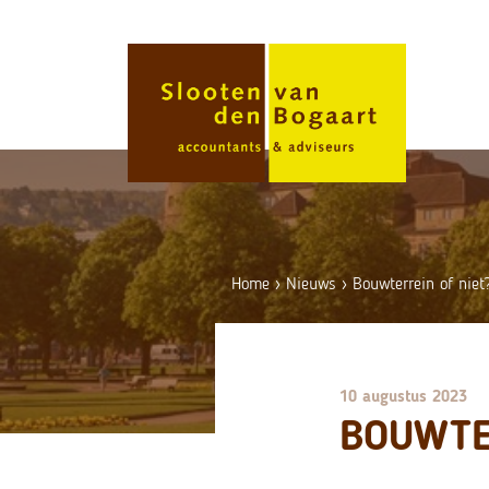
Skip
to
content
Home
›
Nieuws
›
Bouwterrein of niet
10 augustus 2023
BOUWTE