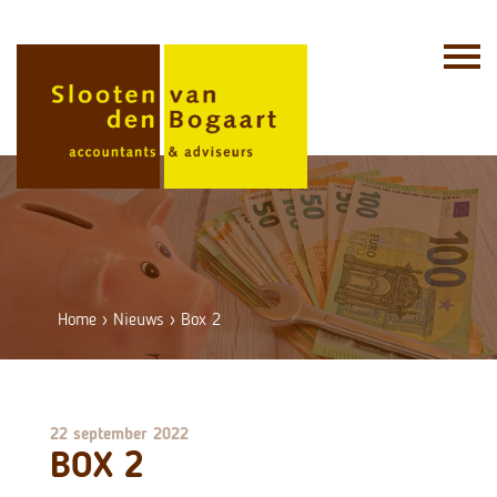
Skip
to
content
Home
›
Nieuws
›
Box 2
22 september 2022
BOX 2