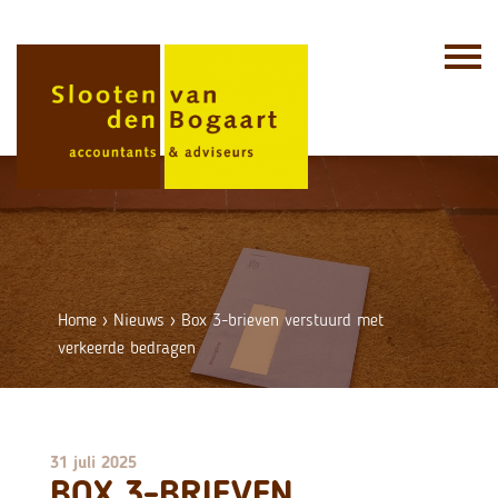
Skip
to
content
Home
›
Nieuws
›
Box 3-brieven verstuurd met
verkeerde bedragen
31 juli 2025
BOX 3-BRIEVEN