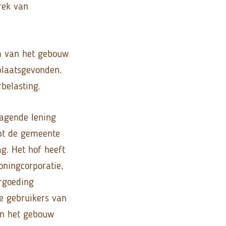
rek van
om van het gebouw
plaatsgevonden.
belasting.
agende lening
opt de gemeente
g. Het hof heeft
oningcorporatie,
ergoeding
e gebruikers van
an het gebouw