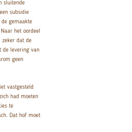
n sluitende
 een subsidie
r de gemaakte
 Naar het oordeel
 zeker dat de
t de levering van
aarom geen
iet vastgesteld
 zich had moeten
ies te
sch. Dat hof moet