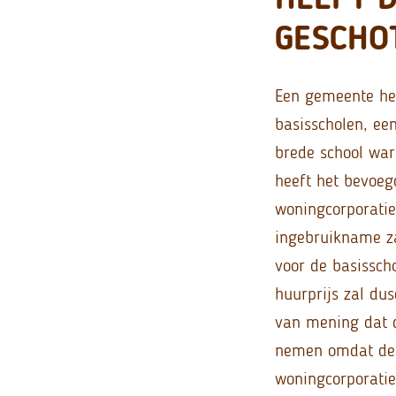
GESCHO
Een gemeente hee
basisscholen, ee
brede school war
heeft het bevoeg
woningcorporatie
ingebruikname za
voor de basissch
huurprijs zal dus
van mening dat d
nemen omdat de 
woningcorporatie