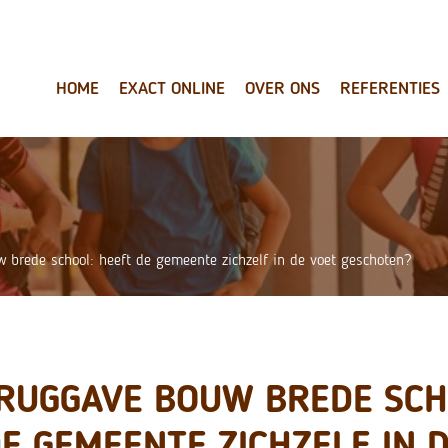
HOME
EXACT ONLINE
OVER ONS
REFERENTIES
 brede school: heeft de gemeente zichzelf in de voet geschoten?
RUGGAVE BOUW BREDE SCH
E GEMEENTE ZICHZELF IN 