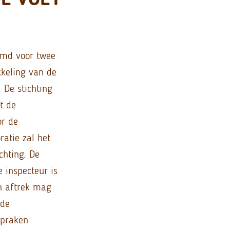
emd voor twee
kkeling van de
 De stichting
t de
ór de
atie zal het
chting. De
e inspecteur is
n aftrek mag
 de
spraken