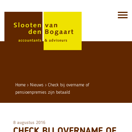
Skip
to
content
Home
›
Nieuws
›
Check bij overname of
pensioenpremies zijn betaald
8 augustus 2016
CHECK BIJ OVERNAME OF