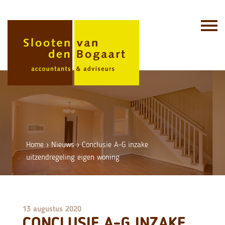
Skip
to
content
Home
›
Nieuws
›
Conclusie A-G inzake
uitzendregeling eigen woning
13 augustus 2020
CONCLUSIE A-G INZAKE