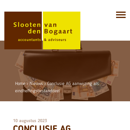
Skip
to
content
Home
›
Nieuws
›
Conclusie AG aanwijzing als
eindheffingsbestanddeel
10 augustus 2023
CONCLUSIE AG