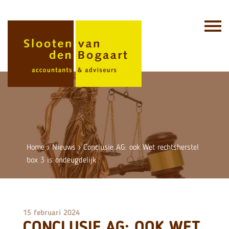
Skip
to
content
Home
›
Nieuws
›
Conclusie AG: ook Wet rechtsherstel
box 3 is ondeugdelijk
15 februari 2024
CONCLUSIE AG: OOK WET