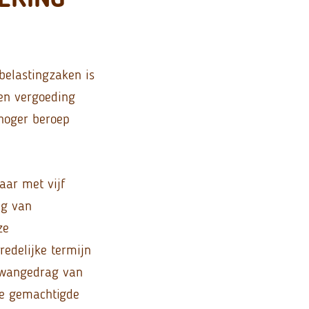
belastingzaken is
en vergoeding
hoger beroep
aar met vijf
ng van
ze
edelijke termijn
f wangedrag van
de gemachtigde