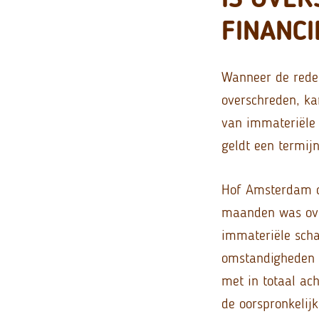
FINANCI
Wanneer de redel
overschreden, k
van immateriële 
geldt een termijn
Hof Amsterdam co
maanden was ove
immateriële sch
omstandigheden r
met in totaal ac
de oorspronkelij