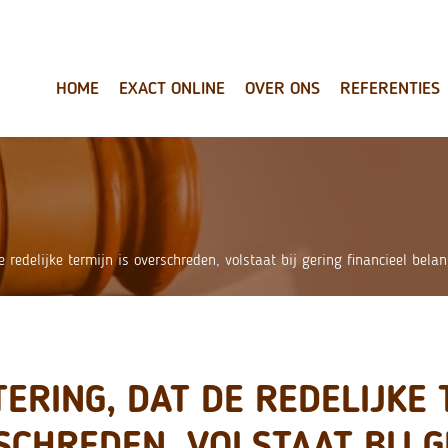
HOME
EXACT ONLINE
OVER ONS
REFERENTIES
 redelijke termijn is overschreden, volstaat bij gering financieel bela
ERING, DAT DE REDELIJKE 
SCHREDEN, VOLSTAAT BIJ G