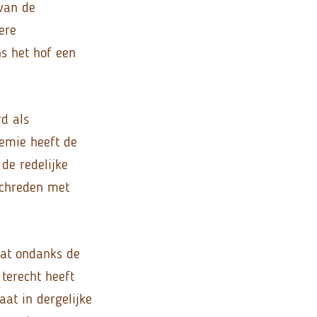
van de
ere
s het hof een
d als
demie heeft de
de redelijke
schreden met
dat ondanks de
terecht heeft
aat in dergelijke