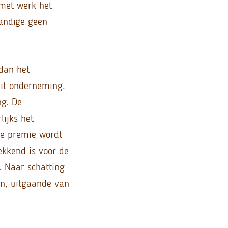
 met werk het
tandige geen
dan het
uit onderneming,
ng. De
lijks het
De premie wordt
ekkend is voor de
. Naar schatting
n, uitgaande van