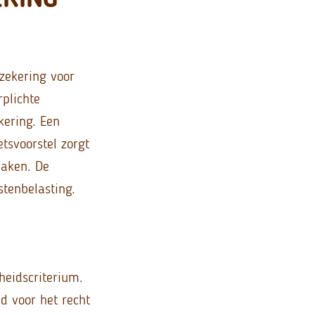
zekering voor
rplichte
kering. Een
tsvoorstel zorgt
raken. De
stenbelasting.
heidscriterium.
d voor het recht