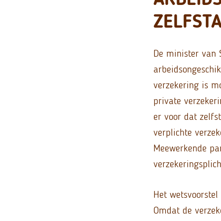
ZELFST
De minister van 
arbeidsongeschikt
verzekering is mo
private verzeker
er voor dat zelf
verplichte verze
Meewerkende part
verzekeringsplich
Het wetsvoorstel
Omdat de verzeke